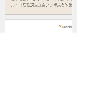
ル：「税務調査立会いの手続と附帯税
のポイント」 講 師：青木 丈 香
川大学法学部教授・税理士(東京税理士
会所属) 資 料：
四国税理士会
2025年9月10日
2025.8.25 税務調査手続
と附帯税研修会（後半）