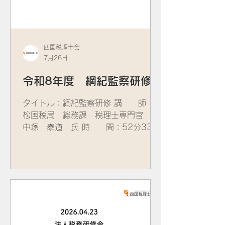
長 田宮 勇人 氏 ⑤キャッシュレス
納付関係 講師：高松国税局 管理運営
課 実務指導専門官 木村 幸司 氏
四国税理士会
7月26日
令和8年度 綱紀監察研修
タイトル：綱紀監察研修 講 師：高
松国税局 総務課 税理士専門官
中塚 泰道 氏 時 間：52分33秒
公開期間：令和8年7月28日～令和8
年12月末