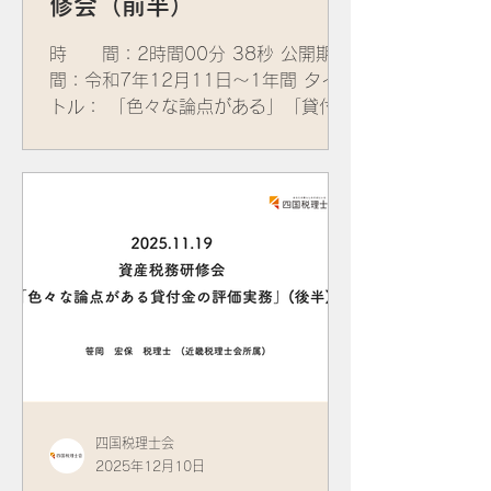
修会（前半）
時 間：2時間00分 38秒 公開期
間：令和7年12月11日～1年間 タイ
トル： 「色々な論点がある」「貸付金
の評価実務」 講 師： ​笹岡 宏
保 税理士 (近畿税理士会所属)
資 料：
四国税理士会
2025年12月10日