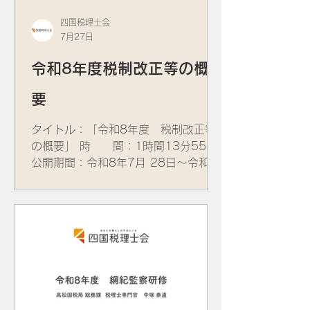
四国税理士会
7月27日
令和8年度税制改正等の概
要
タイトル：「令和8年度 税制改正等
の概要」 時 間：1時間13分55秒
公開期間：令和8年7月 28日～令和8
年12月末 ①所得税関係 講師：高松国
税局 個人課税課 審査指導係長 永
尾 淳 氏 ②資産税関係 講師：高松国
税局 資産課税課 審査指導係長 吉
田 美由貴 氏 ③法人税関係 講師：高
松国税局 法人課税課 審査指導第一
係長 芳地 淳二 氏 ④消費税関係 講
師：高松国税局 消費税課 消費税係