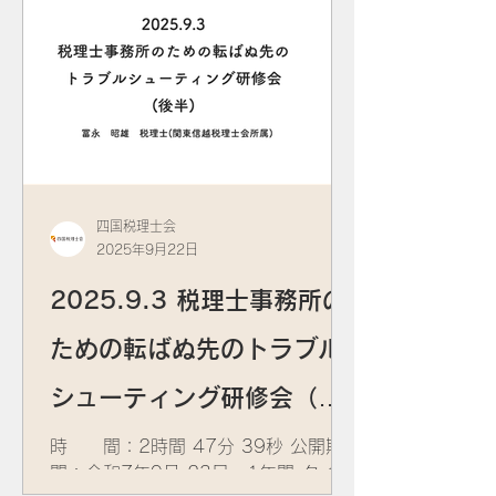
理士会所属) 資 料：
四国税理士会
2025年9月22日
2025.9.3 税理士事務所の
ための転ばぬ先のトラブル
シューティング研修会（後
半）
時 間：2時間 47分 39秒 公開期
間：令和7年9月 23日～1年間 タイト