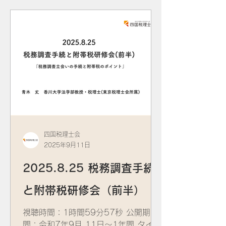
ル： 税理士事務所のための転ばぬ先の
トラブルシューティング研修会 講
師： ​冨永 昭雄 税理士(関東信越税
理士会所属) 資 料：
四国税理士会
2025年9月11日
2025.8.25 税務調査手続
と附帯税研修会（前半）
視聴時間：1時間59分57秒 公開期
間：令和7年9月 11日～1年間 タイト