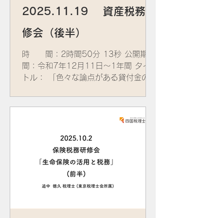
2025.11.19 資産税務研
修会（後半）
時 間：2時間50分 13秒 公開期
間：令和7年12月11日～1年間 タイ
トル： 「色々な論点がある貸付金の評
価実務」 講 師： ​笹岡 宏保 税
理士 (近畿税理士会所属) 資 料：