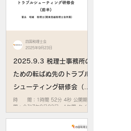
四国税理士会
2025年9月23日
2025.9.3 税理士事務所の
ための転ばぬ先のトラブル
シューティング研修会（前
半）
時 間：1時間 52分 4秒 公開期
間：令和7年9月23日～1年間 タイト
ル： 税理士事務所のための転ばぬ先の
トラブルシューティング研修会 講
師： ​冨永 昭雄 税理士(関東信越税