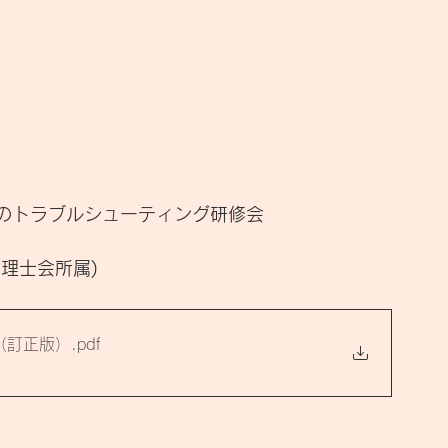
のトラブルシューティング研修会
税理士会所属)
ト（訂正版）
.pdf