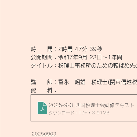
時　　間：2時間 47分 39秒
公開期間：令和7年9月 23日～1年間
タイトル：
税理士事務所のための転ばぬ先
講　　師：
​冨永　昭雄　税理士(関東信越
資　　料：
2025-9-3_四国税理士会研修テキス
ダウンロード：PDF • 3.91MB
20250903